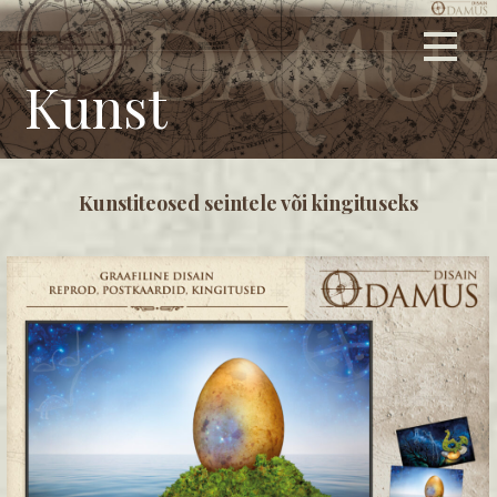
Skip
Graafiline disain, logode ja firmasümboolika kujundamine,
ODAMUS DISAIN
to
keskkonnasõbralikud trükised, tehnilised joonised, stiilsed
content
Kunst
kingitused ja ärimeened.
Kunstiteosed seintele või kingituseks