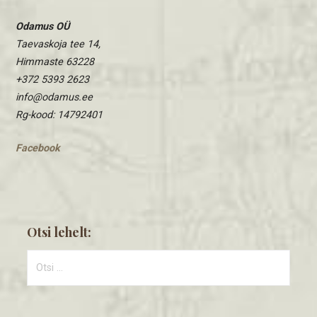
Odamus OÜ
Taevaskoja tee 14,
Himmaste 63228
+372 5393 2623
info@odamus.ee
Rg-kood: 14792401
Facebook
Otsi lehelt:
Otsi: