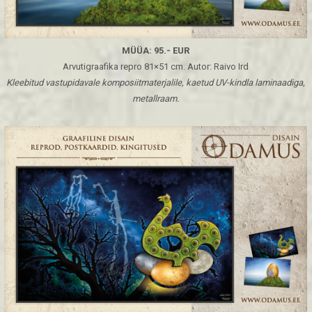
MÜÜA: 95.- EUR
Arvutigraafika repro 81×51 cm. Autor: Raivo Ird
Kleebitud vastupidavale komposiitmaterjalile, kaetud UV-kindla laminaadiga,
metallraam.