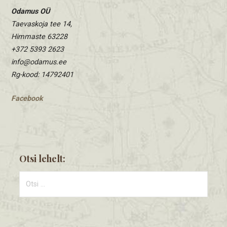
Odamus OÜ
Taevaskoja tee 14,
Himmaste 63228
+372 5393 2623
info@odamus.ee
Rg-kood: 14792401
Facebook
Otsi lehelt:
Otsi: