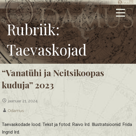
Skip
Graafiline disain, logode ja firmasümboolika kujundamine,
ODAMUS DISAIN
to
keskkonnasõbralikud trükised, tehnilised joonised, stiilsed
content
Rubriik:
kingitused ja ärimeened.
Taevaskojad
“Vanatühi ja Neitsikoopas
kuduja” 2023
jaanuar 21, 2024
Odamus
Taevaskodade lood. Tekst ja fotod: Raivo Ird. Illustratsioonid: Frida
Ingrid Ird.